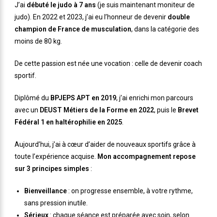
J’ai
débuté le judo à 7 ans
(je suis maintenant moniteur de
judo).
En 2022 et 2023, j’ai eu l’honneur de devenir
double
champion de France de musculation
, dans la catégorie des
moins de 80 kg.
De cette passion est née une vocation : celle de devenir coach
sportif.
Diplômé du
BPJEPS APT en 2019
, j’ai enrichi mon parcours
avec un
DEUST Métiers de la Forme en 2022
, puis le
Brevet
Fédéral 1 en haltérophilie en 2025
.
Aujourd’hui, j’ai à cœur d’aider de nouveaux sportifs grâce à
toute l’expérience acquise.
Mon accompagnement repose
sur
3 principes simples
:
Bienveillance
: on progresse ensemble, à votre rythme,
sans pression inutile.
Sérieux
: chaque séance est préparée avec soin, selon