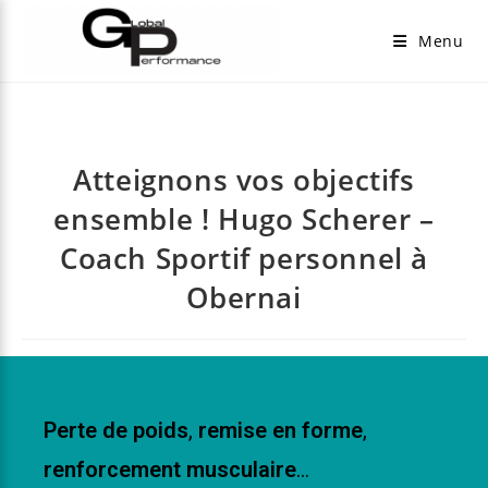
Menu
Atteignons vos objectifs
ensemble ! Hugo Scherer –
Coach Sportif personnel à
Obernai
Perte de poids
,
remise en forme
,
renforcement musculaire
…