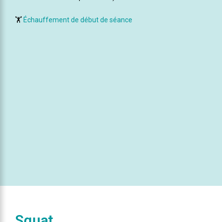
🏋️
Échauffement de début de séance
Squat